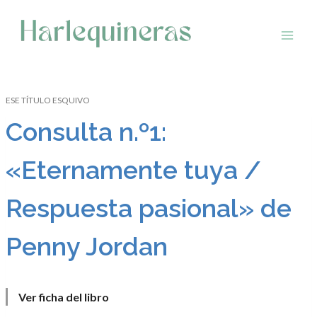
Saltar
al
contenido
ESE TÍTULO ESQUIVO
Consulta n.º1:
«Eternamente tuya /
Respuesta pasional» de
Penny Jordan
Ver ficha del libro