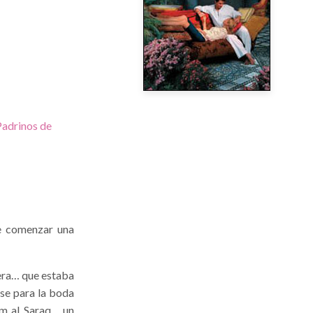
Padrinos de
e comenzar una
era… que estaba
rse para la boda
im al Saraq… un