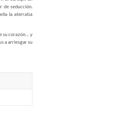
er de seducción.
lla la aterraba
ue su corazón… y
o a arriesgar su