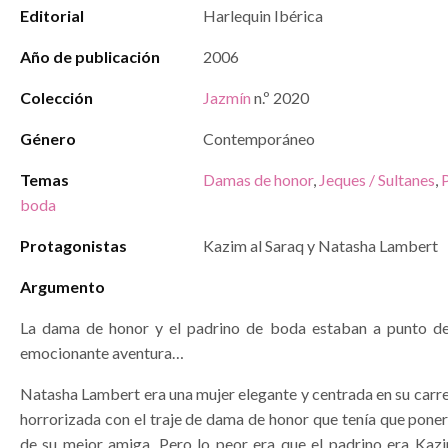
Editorial
Harlequin Ibérica
Año de publicación
2006
Colección
Jazmín
n.º 2020
Género
Contemporáneo
Temas
Damas de honor
,
Jeques / Sultanes
,
boda
Protagonistas
Kazim al Saraq y Natasha Lambert
Argumento
La dama de honor y el padrino de boda estaban a punto d
emocionante aventura…
Natasha Lambert era una mujer elegante y centrada en su carr
horrorizada con el traje de dama de honor que tenía que pone
de su mejor amiga. Pero lo peor era que el padrino era Kaz