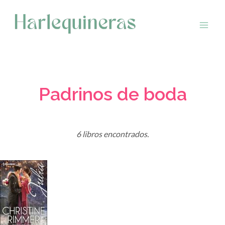
Saltar
al
contenido
Padrinos de boda
6 libros encontrados.