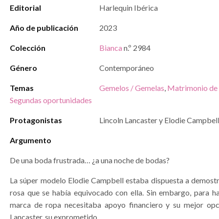
Editorial
Harlequin Ibérica
Año de publicación
2023
Colección
Bianca
n.º 2984
Género
Contemporáneo
Temas
Gemelos / Gemelas
,
Matrimonio de 
Segundas oportunidades
Protagonistas
Lincoln Lancaster y Elodie Campbel
Argumento
De una boda frustrada… ¿a una noche de bodas?
La súper modelo Elodie Campbell estaba dispuesta a demostra
rosa que se había equivocado con ella. Sin embargo, para ha
marca de ropa necesitaba apoyo financiero y su mejor opc
Lancaster, su exprometido.