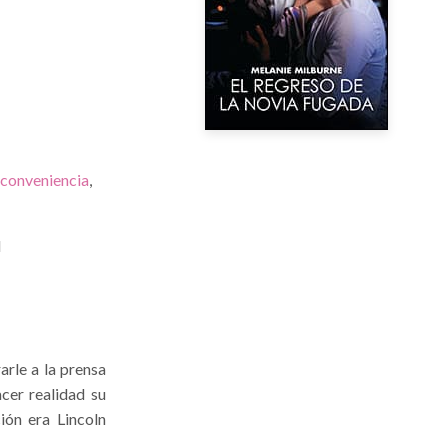
conveniencia
,
l
rle a la prensa
cer realidad su
ión era Lincoln