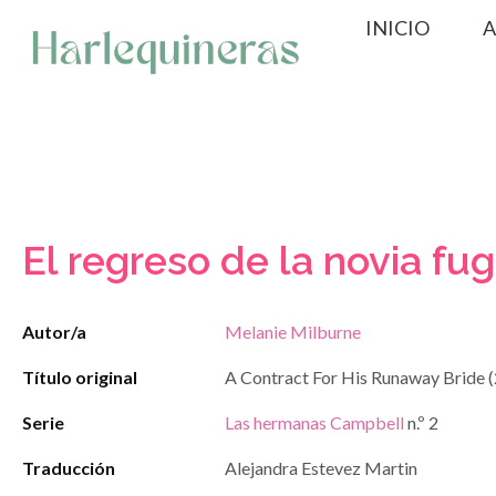
Saltar
INICIO
A
al
contenido
El regreso de la novia fu
Autor/a
Melanie Milburne
Título original
A Contract For His Runaway Bride 
Serie
Las hermanas Campbell
n.º 2
Traducción
Alejandra Estevez Martin