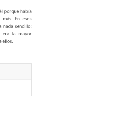
él porque había
a más. En esos
 nada sencillo:
l era la mayor
 ellos.