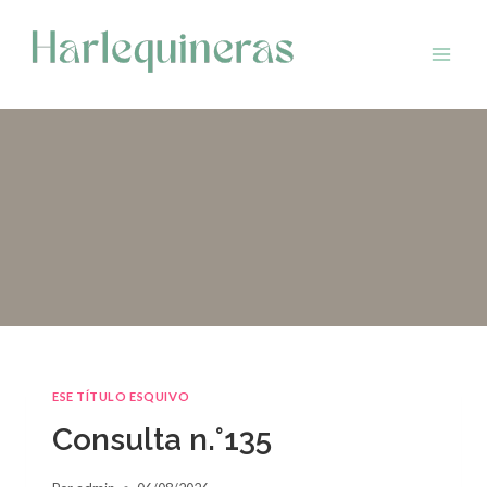
Saltar
al
contenido
ESE TÍTULO ESQUIVO
Consulta n.°135