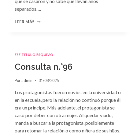
que se casaron y no sabe que llevan años
separados….
CONSULTA
LEER MÁS
N.
°97:
«EN
BRAZOS
DEL
ESE TÍTULO ESQUIVO
OLVIDO»
DE
Consulta n.°96
SUSAN
MEIER
Por
admin
31/08/2025
Los protagonistas fueron novios en la universidad o
en la escuela, pero la relación no continuó porque él
era un príncipe. Más adelante, el protagonista se
casó por deber con otra mujer. Al quedar viudo,
manda a buscar a la protagonista, posiblemente
para retomar la relación o como niñera de sus hijos.