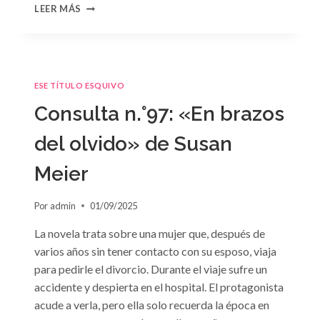
CONSULTA
LEER MÁS
N.
°98:
«SÓLO
CUESTIÓN
DE
ESE TÍTULO ESQUIVO
NEGOCIOS»
DE
Consulta n.°97: «En brazos
SARA
CRAVEN
del olvido» de Susan
Meier
Por
admin
01/09/2025
La novela trata sobre una mujer que, después de
varios años sin tener contacto con su esposo, viaja
para pedirle el divorcio. Durante el viaje sufre un
accidente y despierta en el hospital. El protagonista
acude a verla, pero ella solo recuerda la época en