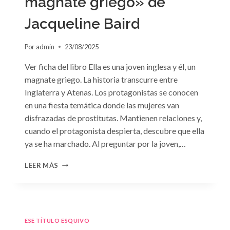
magnate griego» de
Jacqueline Baird
Por
admin
23/08/2025
Ver ficha del libro Ella es una joven inglesa y él, un
magnate griego. La historia transcurre entre
Inglaterra y Atenas. Los protagonistas se conocen
en una fiesta temática donde las mujeres van
disfrazadas de prostitutas. Mantienen relaciones y,
cuando el protagonista despierta, descubre que ella
ya se ha marchado. Al preguntar por la joven,…
CONSULTA
LEER MÁS
N.
°93:
«EL
HIJO
DEL
ESE TÍTULO ESQUIVO
MAGNATE