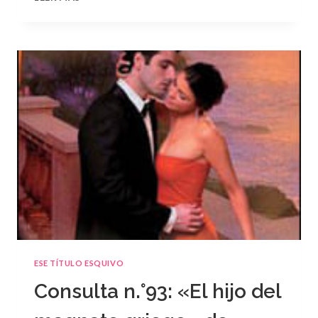
N.
°94
ESE TÍTULO ESQUIVO
Consulta n.°93: «El hijo del