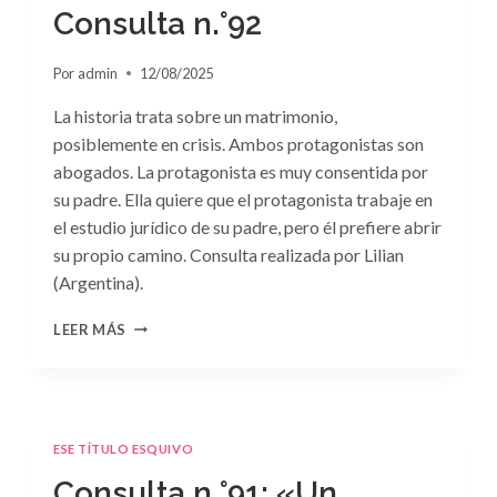
GRIEGO»
Consulta n.°92
DE
JACQUELINE
Por
admin
12/08/2025
BAIRD
La historia trata sobre un matrimonio,
posiblemente en crisis. Ambos protagonistas son
abogados. La protagonista es muy consentida por
su padre. Ella quiere que el protagonista trabaje en
el estudio jurídico de su padre, pero él prefiere abrir
su propio camino. Consulta realizada por Lilian
(Argentina).
CONSULTA
LEER MÁS
N.
°92
ESE TÍTULO ESQUIVO
Consulta n.°91: «Un