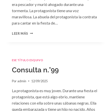
era pescador y murió ahogado durante una
tormenta. La protagonista tiene una voz
maravillosa. La abuela del protagonista la contrata
para cantar en la fiesta de…
CONSULTA
LEER MÁS
N.
°100:
«BODA
DE
CONVENIENCIA»
ESE TÍTULO ESQUIVO
DE
EMMA
Consulta n.°99
DARCY
Por
admin
12/09/2025
La protagonista es muy joven. Durante una fiesta el
protagonista, que está algo ebrio, mantiene
relaciones con ella sobre unas sábanas negras. Ella
queda embarazada y tiene un hijo no nacido. Años