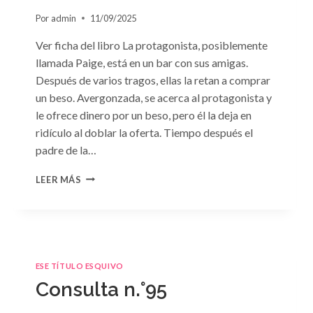
Por
admin
11/09/2025
Ver ficha del libro La protagonista, posiblemente
llamada Paige, está en un bar con sus amigas.
Después de varios tragos, ellas la retan a comprar
un beso. Avergonzada, se acerca al protagonista y
le ofrece dinero por un beso, pero él la deja en
ridículo al doblar la oferta. Tiempo después el
padre de la…
CONSULTA
LEER MÁS
N.
°98:
«SÓLO
CUESTIÓN
DE
NEGOCIOS»
ESE TÍTULO ESQUIVO
DE
Consulta n.°95
SARA
CRAVEN