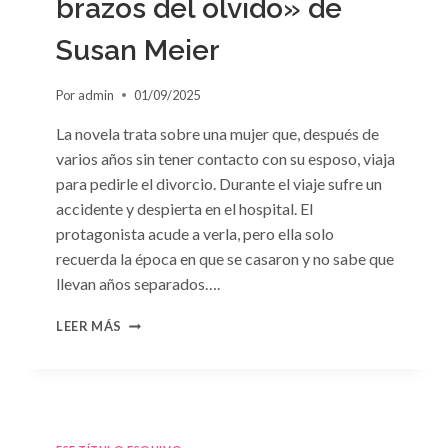
brazos del olvido» de
Susan Meier
Por
admin
01/09/2025
La novela trata sobre una mujer que, después de
varios años sin tener contacto con su esposo, viaja
para pedirle el divorcio. Durante el viaje sufre un
accidente y despierta en el hospital. El
protagonista acude a verla, pero ella solo
recuerda la época en que se casaron y no sabe que
llevan años separados….
CONSULTA
LEER MÁS
N.
°97:
«EN
BRAZOS
DEL
OLVIDO»