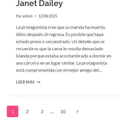
Janet Dailey
Por
admin
12/08/2025
La protagonista cree que su marido ha muerto.
Años después, él regresa. Es posible que haya
estado preso o secuestrado. Un detalle que se
recuerda es que la cama le resulta demasiado
blanda porque estaba acostumbrado a dormir en
una cárcel o en un lugar similar. La protagonista
está comprometida con el mejor amigo del…
CONSULTA
LEER MÁS
N.
°91:
«UN
EXTRAÑO
Navegación
EN
Siguiente
1
2
3
…
10
MI
LECHO»
de
página
DE