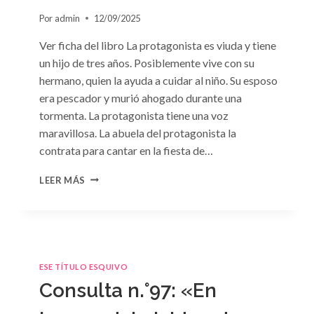
Por
admin
12/09/2025
Ver ficha del libro La protagonista es viuda y tiene
un hijo de tres años. Posiblemente vive con su
hermano, quien la ayuda a cuidar al niño. Su esposo
era pescador y murió ahogado durante una
tormenta. La protagonista tiene una voz
maravillosa. La abuela del protagonista la
contrata para cantar en la fiesta de…
CONSULTA
LEER MÁS
N.
°100:
«BODA
DE
CONVENIENCIA»
DE
ESE TÍTULO ESQUIVO
EMMA
Consulta n.°97: «En
DARCY