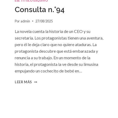
ESE TÍTULO ESQUIVO
DE
Consulta n.°94
SUSAN
MEIER
Por
admin
27/08/2025
La novela cuenta la historia de un CEO y su
secretaria. Los protagonistas tienen una aventura,
pero él le deja claro que no quiere ataduras. La
protagonista descubre que está embarazada y
renuncia a su trabajo. En un momento de la
historia, el protagonista la ve desde su limusina
empujando un cochecito de bebé en…
CONSULTA
LEER MÁS
N.
°94