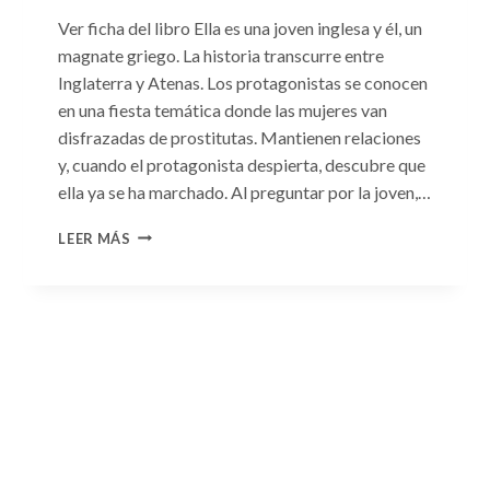
Ver ficha del libro Ella es una joven inglesa y él, un
magnate griego. La historia transcurre entre
Inglaterra y Atenas. Los protagonistas se conocen
en una fiesta temática donde las mujeres van
disfrazadas de prostitutas. Mantienen relaciones
y, cuando el protagonista despierta, descubre que
ella ya se ha marchado. Al preguntar por la joven,…
CONSULTA
LEER MÁS
N.
°93:
«EL
HIJO
DEL
MAGNATE
GRIEGO»
DE
JACQUELINE
BAIRD