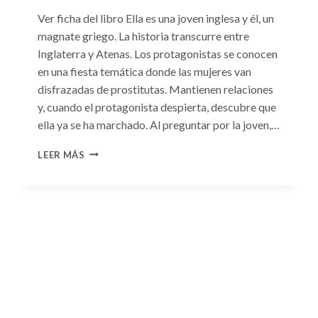
Ver ficha del libro Ella es una joven inglesa y él, un
magnate griego. La historia transcurre entre
Inglaterra y Atenas. Los protagonistas se conocen
en una fiesta temática donde las mujeres van
disfrazadas de prostitutas. Mantienen relaciones
y, cuando el protagonista despierta, descubre que
ella ya se ha marchado. Al preguntar por la joven,…
CONSULTA
LEER MÁS
N.
°93:
«EL
HIJO
DEL
MAGNATE
GRIEGO»
DE
JACQUELINE
BAIRD