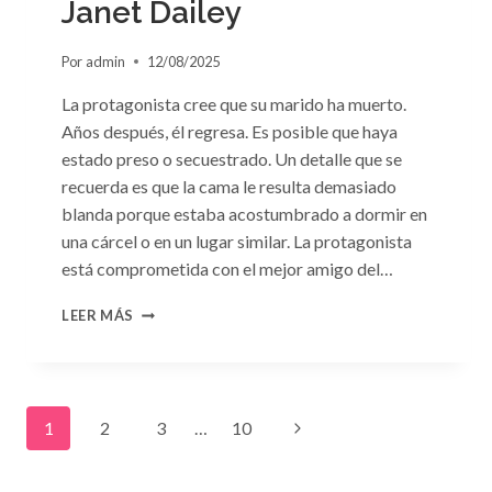
Janet Dailey
Por
admin
12/08/2025
La protagonista cree que su marido ha muerto.
Años después, él regresa. Es posible que haya
estado preso o secuestrado. Un detalle que se
recuerda es que la cama le resulta demasiado
blanda porque estaba acostumbrado a dormir en
una cárcel o en un lugar similar. La protagonista
está comprometida con el mejor amigo del…
CONSULTA
LEER MÁS
N.
°91:
«UN
EXTRAÑO
Navegación
EN
Siguiente
1
2
3
…
10
MI
LECHO»
de
página
DE