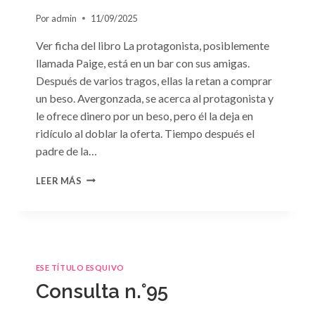
Por
admin
11/09/2025
Ver ficha del libro La protagonista, posiblemente
llamada Paige, está en un bar con sus amigas.
Después de varios tragos, ellas la retan a comprar
un beso. Avergonzada, se acerca al protagonista y
le ofrece dinero por un beso, pero él la deja en
ridículo al doblar la oferta. Tiempo después el
padre de la…
CONSULTA
LEER MÁS
N.
°98:
«SÓLO
CUESTIÓN
DE
NEGOCIOS»
ESE TÍTULO ESQUIVO
DE
Consulta n.°95
SARA
CRAVEN