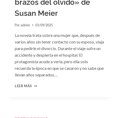
brazos del olvido» de
Susan Meier
Por
admin
01/09/2025
La novela trata sobre una mujer que, después de
varios años sin tener contacto con su esposo, viaja
para pedirle el divorcio. Durante el viaje sufre un
accidente y despierta en el hospital. El
protagonista acude a verla, pero ella solo
recuerda la época en que se casaron y no sabe que
llevan años separados….
CONSULTA
LEER MÁS
N.
°97:
«EN
BRAZOS
DEL
OLVIDO»