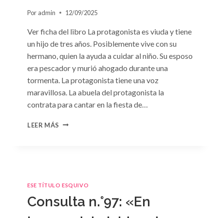
Por
admin
12/09/2025
Ver ficha del libro La protagonista es viuda y tiene
un hijo de tres años. Posiblemente vive con su
hermano, quien la ayuda a cuidar al niño. Su esposo
era pescador y murió ahogado durante una
tormenta. La protagonista tiene una voz
maravillosa. La abuela del protagonista la
contrata para cantar en la fiesta de…
CONSULTA
LEER MÁS
N.
°100:
«BODA
DE
CONVENIENCIA»
DE
ESE TÍTULO ESQUIVO
EMMA
Consulta n.°97: «En
DARCY