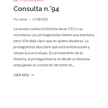
ESE TÍTULO ESQUIVO
DE
Consulta n.°94
SUSAN
MEIER
Por
admin
27/08/2025
La novela cuenta la historia de un CEO y su
secretaria. Los protagonistas tienen una aventura,
pero él le deja claro que no quiere ataduras. La
protagonista descubre que está embarazada y
renuncia a su trabajo. En un momento de la
historia, el protagonista la ve desde su limusina
empujando un cochecito de bebé en…
CONSULTA
LEER MÁS
N.
°94