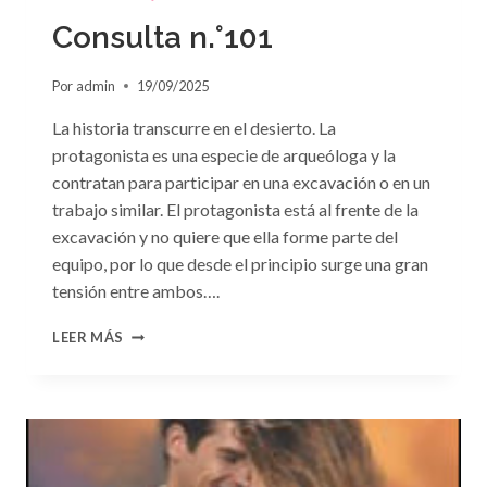
LA
PASIÓN»
Consulta n.°101
DE
PENNY
Por
admin
19/09/2025
JORDAN
La historia transcurre en el desierto. La
protagonista es una especie de arqueóloga y la
contratan para participar en una excavación o en un
trabajo similar. El protagonista está al frente de la
excavación y no quiere que ella forme parte del
equipo, por lo que desde el principio surge una gran
tensión entre ambos….
CONSULTA
LEER MÁS
N.
°101