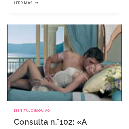
CONSULTA
LEER MÁS
N.
°103:
«EL
GRAN
ESCÁNDALO»
DE
DANI
COLLINS
ESE TÍTULO ESQUIVO
Consulta n.°102: «A