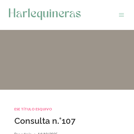
Saltar
al
contenido
ESE TÍTULO ESQUIVO
Consulta n.°107