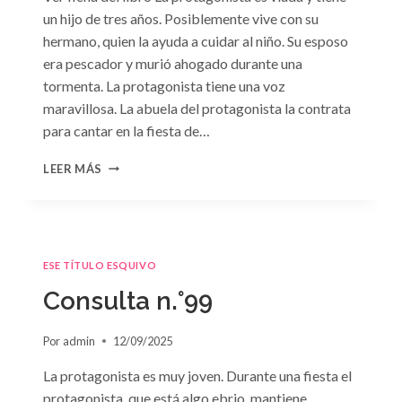
un hijo de tres años. Posiblemente vive con su
hermano, quien la ayuda a cuidar al niño. Su esposo
era pescador y murió ahogado durante una
tormenta. La protagonista tiene una voz
maravillosa. La abuela del protagonista la contrata
para cantar en la fiesta de…
CONSULTA
LEER MÁS
N.
°100:
«BODA
DE
CONVENIENCIA»
ESE TÍTULO ESQUIVO
DE
EMMA
Consulta n.°99
DARCY
Por
admin
12/09/2025
La protagonista es muy joven. Durante una fiesta el
protagonista, que está algo ebrio, mantiene