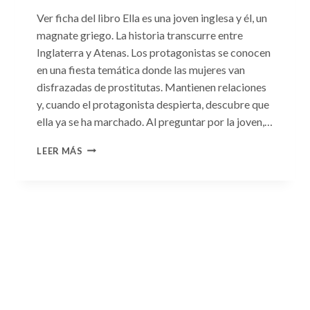
Ver ficha del libro Ella es una joven inglesa y él, un
magnate griego. La historia transcurre entre
Inglaterra y Atenas. Los protagonistas se conocen
en una fiesta temática donde las mujeres van
disfrazadas de prostitutas. Mantienen relaciones
y, cuando el protagonista despierta, descubre que
ella ya se ha marchado. Al preguntar por la joven,…
CONSULTA
LEER MÁS
N.
°93:
«EL
HIJO
DEL
MAGNATE
GRIEGO»
DE
JACQUELINE
BAIRD