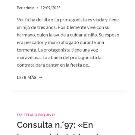
Por
admin
12/09/2025
Ver ficha del libro La protagonista es viuda y tiene
un hijo de tres años. Posiblemente vive con su
hermano, quien la ayuda a cuidar al niño. Su esposo
era pescador y murió ahogado durante una
tormenta. La protagonista tiene una voz
maravillosa. La abuela del protagonista la
contrata para cantar en la fiesta de…
CONSULTA
LEER MÁS
N.
°100:
«BODA
DE
CONVENIENCIA»
DE
ESE TÍTULO ESQUIVO
EMMA
Consulta n.°97: «En
DARCY