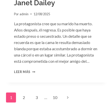
Janet Dailey
Por
admin
12/08/2025
La protagonista cree que su marido ha muerto.
Años después, él regresa. Es posible que haya
estado preso o secuestrado. Un detalle que se
recuerda es que la cama le resulta demasiado
blanda porque estaba acostumbrado a dormir en
una cárcel o en un lugar similar. La protagonista
está comprometida con el mejor amigo del…
CONSULTA
LEER MÁS
N.
°91:
«UN
EXTRAÑO
Navegación
EN
Siguiente
1
2
3
…
10
MI
LECHO»
de
página
DE