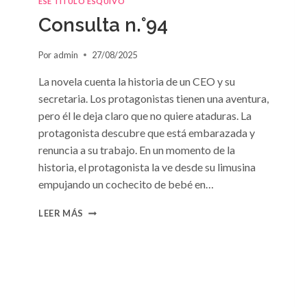
ESE TÍTULO ESQUIVO
DE
Consulta n.°94
SUSAN
MEIER
Por
admin
27/08/2025
La novela cuenta la historia de un CEO y su
secretaria. Los protagonistas tienen una aventura,
pero él le deja claro que no quiere ataduras. La
protagonista descubre que está embarazada y
renuncia a su trabajo. En un momento de la
historia, el protagonista la ve desde su limusina
empujando un cochecito de bebé en…
CONSULTA
LEER MÁS
N.
°94