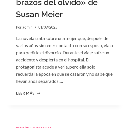
brazos del olvido» de
Susan Meier
Por
admin
01/09/2025
La novela trata sobre una mujer que, después de
varios años sin tener contacto con su esposo, viaja
para pedirle el divorcio. Durante el viaje sufre un
accidente y despierta en el hospital. El
protagonista acude a verla, pero ella solo
recuerda la época en que se casaron y no sabe que
llevan años separados….
CONSULTA
LEER MÁS
N.
°97:
«EN
BRAZOS
DEL
OLVIDO»