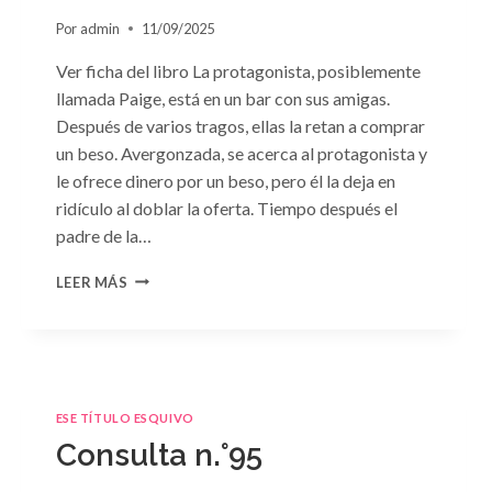
Por
admin
11/09/2025
Ver ficha del libro La protagonista, posiblemente
llamada Paige, está en un bar con sus amigas.
Después de varios tragos, ellas la retan a comprar
un beso. Avergonzada, se acerca al protagonista y
le ofrece dinero por un beso, pero él la deja en
ridículo al doblar la oferta. Tiempo después el
padre de la…
CONSULTA
LEER MÁS
N.
°98:
«SÓLO
CUESTIÓN
DE
NEGOCIOS»
ESE TÍTULO ESQUIVO
DE
Consulta n.°95
SARA
CRAVEN