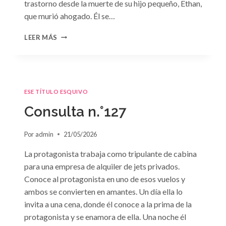
trastorno desde la muerte de su hijo pequeño, Ethan,
que murió ahogado. Él se…
CONSULTA
LEER MÁS
N.
°128:
«DIFÍCIL
DECISIÓN»
DE
ESE TÍTULO ESQUIVO
JANET
DAILEY
Consulta n.°127
Por
admin
21/05/2026
La protagonista trabaja como tripulante de cabina
para una empresa de alquiler de jets privados.
Conoce al protagonista en uno de esos vuelos y
ambos se convierten en amantes. Un día ella lo
invita a una cena, donde él conoce a la prima de la
protagonista y se enamora de ella. Una noche él