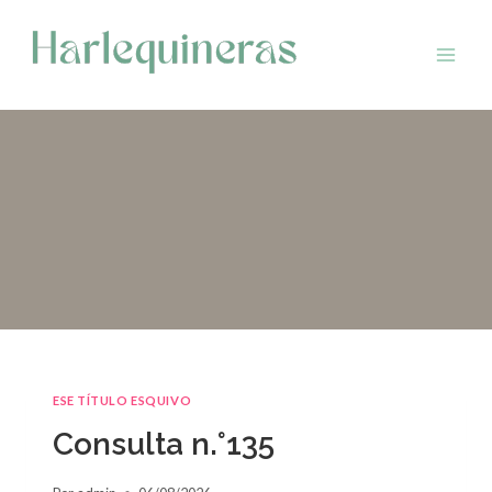
Saltar
al
contenido
ESE TÍTULO ESQUIVO
Consulta n.°135