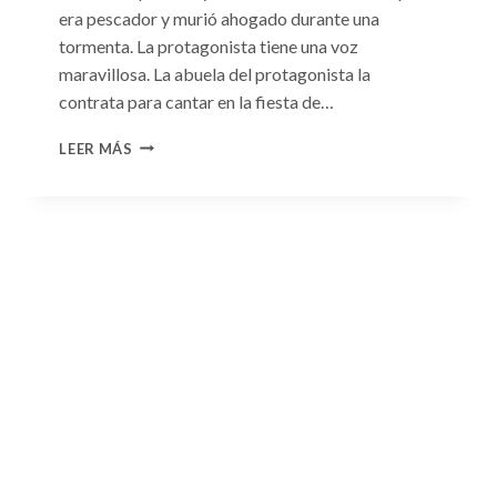
era pescador y murió ahogado durante una
tormenta. La protagonista tiene una voz
maravillosa. La abuela del protagonista la
contrata para cantar en la fiesta de…
CONSULTA
LEER MÁS
N.
°100:
«BODA
DE
CONVENIENCIA»
DE
EMMA
DARCY