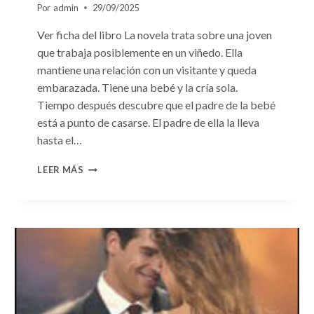
Por
admin
29/09/2025
Ver ficha del libro La novela trata sobre una joven
que trabaja posiblemente en un viñedo. Ella
mantiene una relación con un visitante y queda
embarazada. Tiene una bebé y la cría sola.
Tiempo después descubre que el padre de la bebé
está a punto de casarse. El padre de ella la lleva
hasta el…
CONSULTA
LEER MÁS
N.
°103:
«EL
GRAN
ESCÁNDALO»
DE
DANI
COLLINS