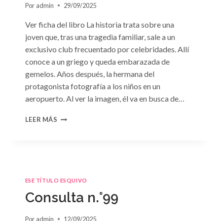
Por
admin
29/09/2025
Ver ficha del libro La historia trata sobre una
joven que, tras una tragedia familiar, sale a un
exclusivo club frecuentado por celebridades. Allí
conoce a un griego y queda embarazada de
gemelos. Años después, la hermana del
protagonista fotografía a los niños en un
aeropuerto. Al ver la imagen, él va en busca de…
CONSULTA
LEER MÁS
N.
°102:
«A
MERCED
DE
LA
ESE TÍTULO ESQUIVO
PASIÓN»
Consulta n.°99
DE
PENNY
JORDAN
Por
admin
12/09/2025