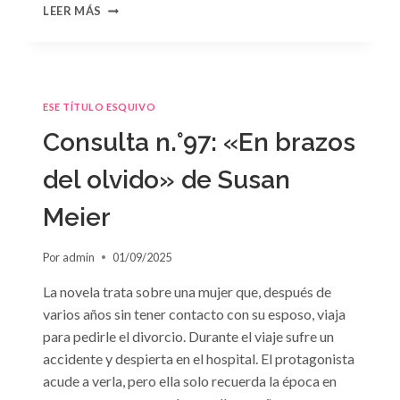
CONSULTA
LEER MÁS
N.
°98:
«SÓLO
CUESTIÓN
DE
ESE TÍTULO ESQUIVO
NEGOCIOS»
DE
Consulta n.°97: «En brazos
SARA
CRAVEN
del olvido» de Susan
Meier
Por
admin
01/09/2025
La novela trata sobre una mujer que, después de
varios años sin tener contacto con su esposo, viaja
para pedirle el divorcio. Durante el viaje sufre un
accidente y despierta en el hospital. El protagonista
acude a verla, pero ella solo recuerda la época en