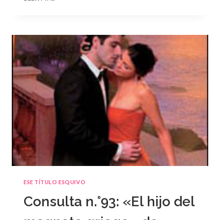
N.
°94
ESE TÍTULO ESQUIVO
Consulta n.°93: «El hijo del