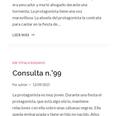
era pescador y murió ahogado durante una
tormenta. La protagonista tiene una voz
maravillosa. La abuela del protagonista la contrata
para cantar en la fiesta de…
CONSULTA
LEER MÁS
N.
°100:
«BODA
DE
CONVENIENCIA»
ESE TÍTULO ESQUIVO
DE
EMMA
Consulta n.°99
DARCY
Por
admin
12/09/2025
La protagonista es muy joven. Durante una fiesta el
protagonista, que está algo ebrio, mantiene
relaciones con ella sobre unas sábanas negras. Ella
queda embarazada y tiene un hijo no nacido. Años