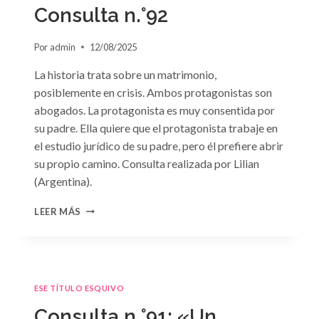
GRIEGO»
Consulta n.°92
DE
JACQUELINE
Por
admin
12/08/2025
BAIRD
La historia trata sobre un matrimonio,
posiblemente en crisis. Ambos protagonistas son
abogados. La protagonista es muy consentida por
su padre. Ella quiere que el protagonista trabaje en
el estudio jurídico de su padre, pero él prefiere abrir
su propio camino. Consulta realizada por Lilian
(Argentina).
CONSULTA
LEER MÁS
N.
°92
ESE TÍTULO ESQUIVO
Consulta n.°91: «Un