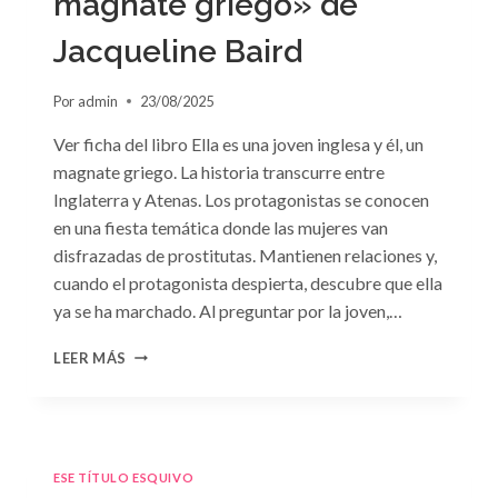
magnate griego» de
Jacqueline Baird
Por
admin
23/08/2025
Ver ficha del libro Ella es una joven inglesa y él, un
magnate griego. La historia transcurre entre
Inglaterra y Atenas. Los protagonistas se conocen
en una fiesta temática donde las mujeres van
disfrazadas de prostitutas. Mantienen relaciones y,
cuando el protagonista despierta, descubre que ella
ya se ha marchado. Al preguntar por la joven,…
CONSULTA
LEER MÁS
N.
°93:
«EL
HIJO
DEL
ESE TÍTULO ESQUIVO
MAGNATE