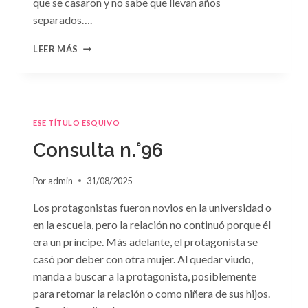
que se casaron y no sabe que llevan años
separados….
CONSULTA
LEER MÁS
N.
°97:
«EN
BRAZOS
DEL
ESE TÍTULO ESQUIVO
OLVIDO»
DE
Consulta n.°96
SUSAN
MEIER
Por
admin
31/08/2025
Los protagonistas fueron novios en la universidad o
en la escuela, pero la relación no continuó porque él
era un príncipe. Más adelante, el protagonista se
casó por deber con otra mujer. Al quedar viudo,
manda a buscar a la protagonista, posiblemente
para retomar la relación o como niñera de sus hijos.