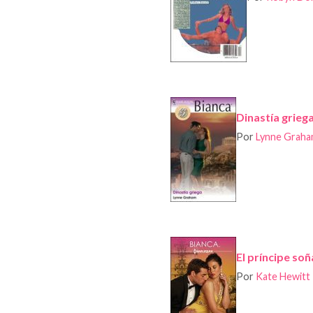
Dinastía grieg
Por
Lynne Grah
El príncipe so
Por
Kate Hewitt