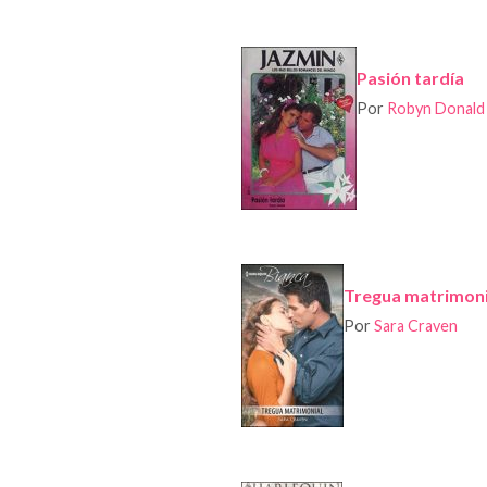
Pasión tardía
Por
Robyn Donald
Tregua matrimoni
Por
Sara Craven