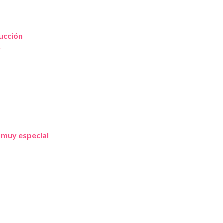
ucción
r
 muy especial
n