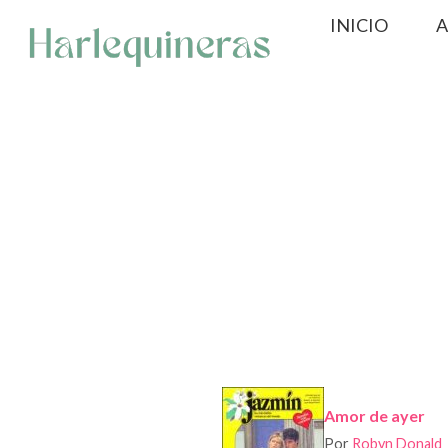
Saltar
INICIO
A
al
contenido
Amor de ayer
Por
Robyn Donald