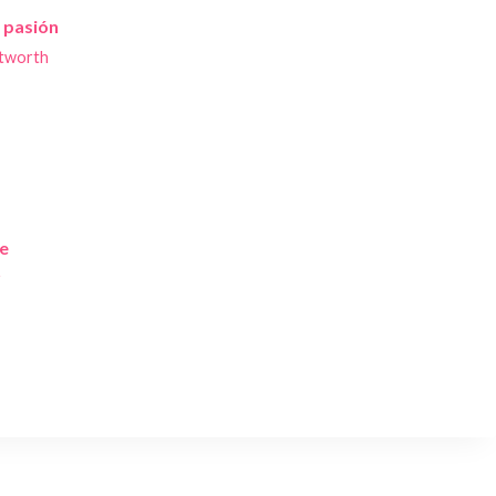
 pasión
ntworth
te
r