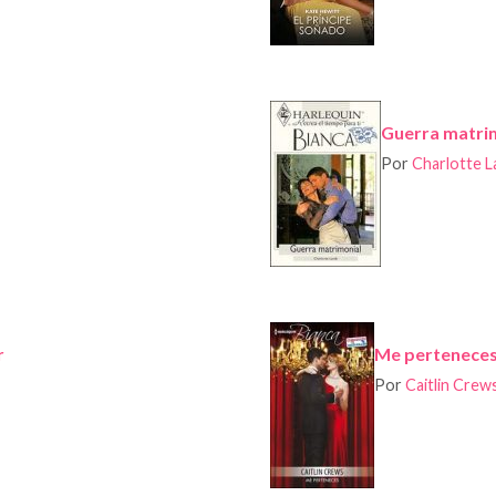
Guerra matri
Por
Charlotte 
r
Me pertenece
Por
Caitlin Crew