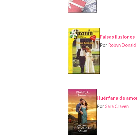
Falsas ilusiones
Por
Robyn Donald
Huérfana de amo
Por
Sara Craven