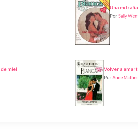
Una extraña
Por
Sally We
 de miel
Volver a amar
Por
Anne Mathe