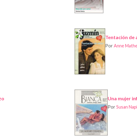
Tentación de
Por
Anne Math
zo
Una mujer inf
Por
Susan Nap