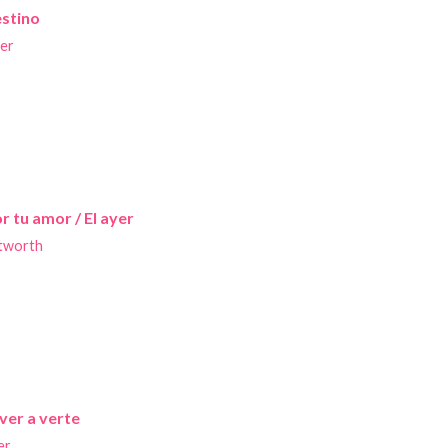
estino
er
 tu amor / El ayer
tworth
ver a verte
er