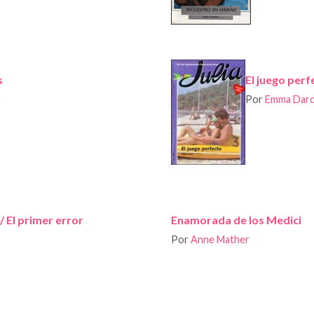
s
El juego perfe
r
Por
Emma Dar
/ El primer error
Enamorada de los Medici
Por
Anne Mather