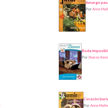
Amargo pas
Por
Anne Mat
Boda imposibl
Por
Sharon Kend
r
Corazón burl
k
Por
Anne Math