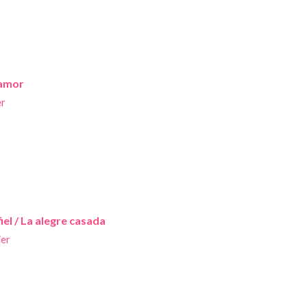
 amor
er
iel / La alegre casada
ier