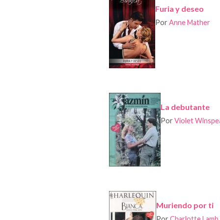
Furia y deseo
Por
Anne Mather
La debutante
Por
Violet Winspe
Muriendo por ti
Por
Charlotte Lamb