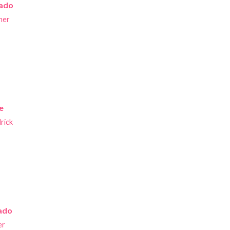
ado
her
e
rick
ado
er