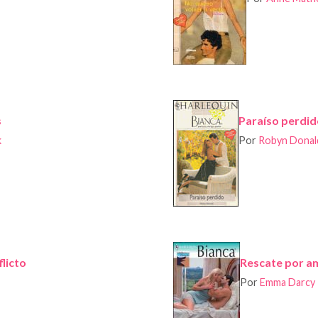
s
Paraíso perdid
k
Por
Robyn Donal
licto
Rescate por a
Por
Emma Darcy