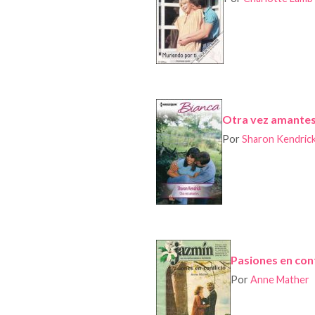
Otra vez amante
Por
Sharon Kendric
Pasiones en conf
Por
Anne Mather