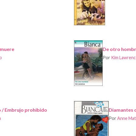
 muere
De otro homb
b
Por
Kim Lawrenc
 / Embrujo prohibido
Diamantes d
n
Por
Anne Mat