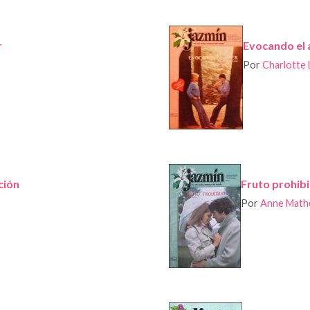
r
Evocando el 
Por
Charlotte
ción
Fruto prohib
Por
Anne Math