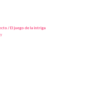
cto / El juego de la intriga
cy