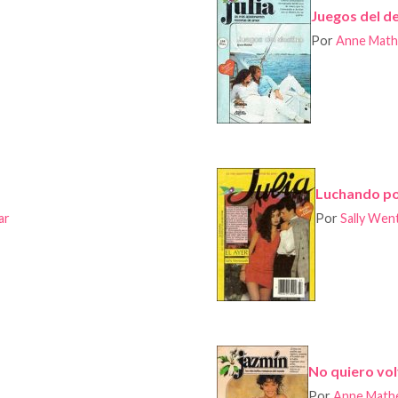
Juegos del d
Por
Anne Math
Luchando por
ar
Por
Sally Wen
No quiero vol
Por
Anne Math