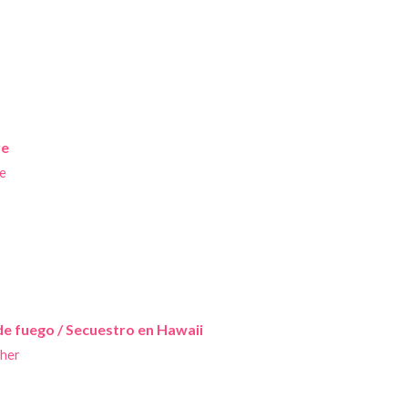
re
e
e fuego / Secuestro en Hawaii
her